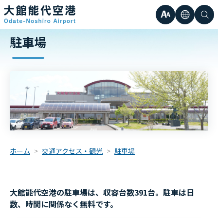
文
言
検
日本語
駐車場
小
字
語
索
Englis
中
サ
한국어
大
簡体中
イ
繁体中
ズ
ホーム
交通アクセス・観光
駐車場
大館能代空港の駐車場は、収容台数391台。駐車は日
数、時間に関係なく無料です。