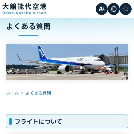
文
言
検
日本語
よくある質問
小
字
語
索
Englis
中
サ
한국어
大
簡体中
イ
繁体中
ズ
ホーム
よくある質問
フライトについて