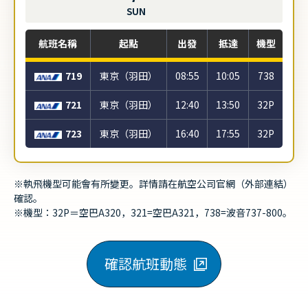
SUN
航班名稱
起點
出發
抵達
機型
719
東京（羽田）
08:55
10:05
738
721
東京（羽田）
12:40
13:50
32P
723
東京（羽田）
16:40
17:55
32P
※執飛機型可能會有所變更。詳情請在航空公司官網（外部連結）
確認。
※機型：32P＝空巴A320，321=空巴A321，738=波音737-800。
確認航班動態