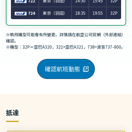
722
東京（羽田）
14:30
15:45
32P
724
東京（羽田）
18:35
19:55
32P
※執飛機型可能會有所變更。詳情請在航空公司官網（外部連結）
確認。
※機型：32P＝空巴A320，321=空巴A321，738=波音737-800。
確認航班動態
抵達