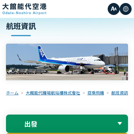
字
語
航班資訊
小的
元
言
中等的
大
大的
小
ホーム
大館能代機場航站樓株式會社
搭乘飛機
航班資訊
出發