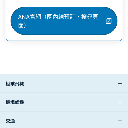
ANA官網（國內線預訂・搜尋頁
面）
搭乘飛機
機場候機
交通