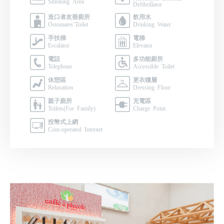
Smoking Area
Defibrillator
造口者友善廁所
飲用水
Ostomates’Toilet
Drinking Water
手扶梯
電梯
Escalator
Elevator
電話
多功能廁所
Telephone
Accessible Toilet
休憩區
更衣樓層
Relaxation
Dressing Floor
親子廁所
充電區
Toilets(For Family)
Charge Point
投幣式上網
Coin-operated Internet