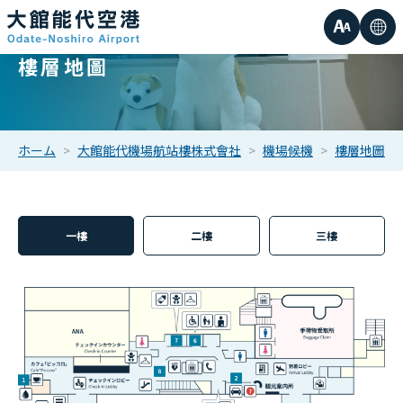
字
語
樓層地圖
小的
元
言
中等的
大
ホーム
大館能代機場航站樓株式會社
機場候機
樓層地圖
大的
小
一樓
二樓
三樓