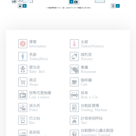
導覽
女廁
Information
Toilets(Women)
男廁
哺乳室
Toilets(Men)
Nursery
嬰兒床
餐廳
Baby Bed
Restaurant
商店
咖啡廳
Shops
Cafe
投幣式置物櫃
租車
Coin Lockers
Rent a Car
派出所
自動販賣機
Police
Vending Machine
巴士站
計程車招呼站
Bus
Taxi
自動體外心臟去顫器
吸菸區
Automated External