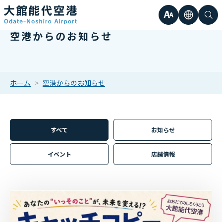
文
言
検
空港からのお知らせ
日本語
小
字
語
索
Englis
中
サ
한국어
ホーム
空港からのお知らせ
大
簡体中
イ
繁体中
すべて
お知らせ
ズ
イベント
店舗情報