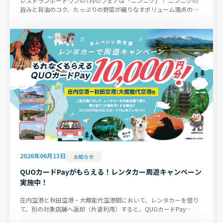
レストランポートワンの7月のフェアは「ニンニク」！ ニンニクの
旨みと背油のコク、たっぷりの野菜が織りなすボリューム満点のつ
け麺！暑さに負けないスタミ...
2026年06月13日
お知らせ
QUOカードPayがもらえる！レンタカー周遊キャンペーン
実施中！
庄内空港と秋田空港・大館能代空港間において、レンタカーを借り
て、別の対象店舗へ返却（片道利用）すると、QUOカードPay
10,000円分をプレゼント！秋田・庄...