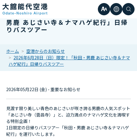
文
言
検
2026年6月28日（日）限定！「秋田・
男鹿 あじさい寺＆ナマハゲ紀行」日帰
日本語
小
りバスツアー
字
語
索
Englis
中
サ
한국어
ホーム
空港からのお知らせ
2026年6月28日（日）限定！「秋田・男鹿 あじさい寺＆ナマ
大
簡体中
ハゲ紀行」日帰りバスツアー
イ
繁体中
ズ
2026年05月22日 (金) - 重要なお知らせ
見渡す限り美しい青色のあじさいが咲き誇る男鹿の人気スポット
「あじさい寺（雲昌寺）」と、迫力満点のナマハゲ文化を満喫す
る特別企画！
1日限定の日帰りバスツアー「秋田・男鹿 あじさい寺＆ナマハゲ
紀行」を運行いたします。