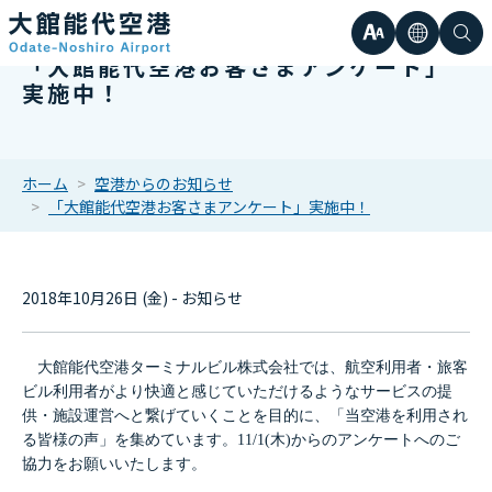
文
言
検
「大館能代空港お客さまアンケート」
日本語
小
実施中！
字
語
索
Englis
中
サ
한국어
ホーム
空港からのお知らせ
「大館能代空港お客さまアンケート」実施中！
大
簡体中
イ
繁体中
2018年10月26日 (金) - お知らせ
ズ
大館能代空港ターミナルビル株式会社では、航空利用者・旅客
ビル利用者がより快適と感じていただけるようなサービスの提
供・施設運営へと繋げていくことを目的に、「当空港を利用され
る皆様の声」を集めています。11/1(木)からのアンケートへのご
協力をお願いいたします。