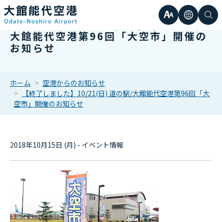
文
言
検
【終了しました】10/21(日) 道の駅/
大館能代空港第96回「大空市」開催の
日本語
小
お知らせ
字
語
索
Englis
中
サ
한국어
ホーム
空港からのお知らせ
【終了しました】10/21(日) 道の駅/大館能代空港第96回「大
大
簡体中
空市」開催のお知らせ
イ
繁体中
ズ
2018年10月15日 (月) - イベント情報