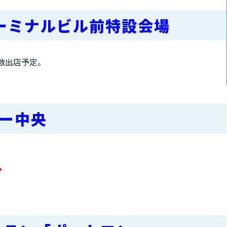
ターミナルビル前特設会場
数出店予定。
ー中央
マ