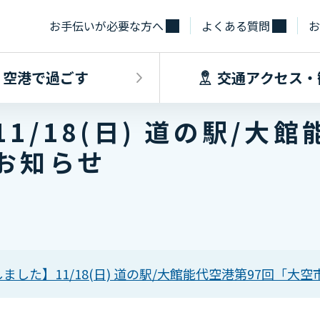
お手伝いが必要な方へ
よくある質問
お
空港で過ごす
交通アクセス・
1/18(日) 道の駅/大館
飛行機に乗るINDEX
空港で過ごすINDEX
交通アクセス
施設・サー
お知らせ
フライト情報
フロアマップ
出発手続き
レストラン
バス
お手伝いが必
到着手続き
カフェ
貨物
お土産
タクシー・乗
取材・団体見
駐車場
ました】11/18(日) 道の駅/大館能代空港第97回「大