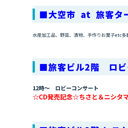
■大空市 at 旅客
水産加工品、野菜、漬物、手作りお菓子etc多
■旅客ビル2階 ロビ
12時～ ロビーコンサート
☆CD発売記念☆ちさと＆ニシタ