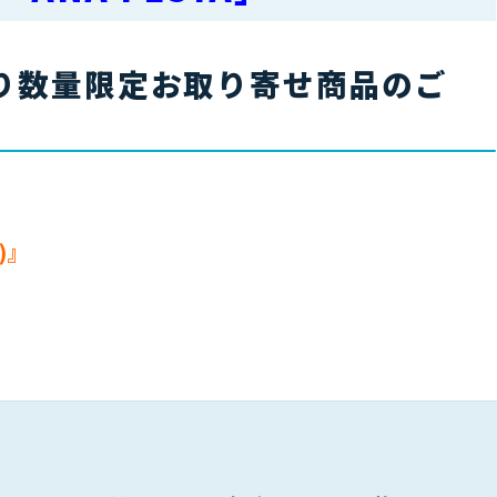
り数量限定お取り寄せ商品のご
』
)』