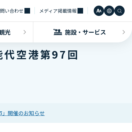
問い合わせ
メディア掲載情報
文
言
検
小
日本語
字
語
索
観光
施設・サービス
中
Engli
サ
能代空港第97回
大
한국어
イ
・観光INDEX
ビスINDEX
要な方へ
電車
待合室・会議室（予約申込）
簡体中
ズ
合タクシー
学（予約申込）
レンタカー
その他サービス施設
観光
繁体中
空市」開催のお知らせ