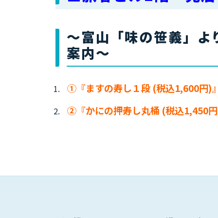
～富山「味の笹義」よ
案内～
①『ますの寿し１段 (税込1,600円)
②『かにの押寿し丸桶 (税込1,450円