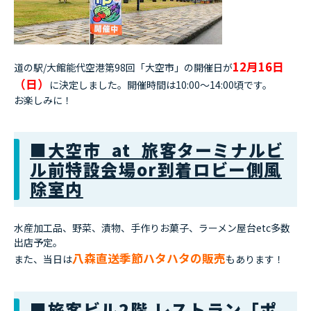
12月16日
道の駅/大館能代空港第98回「大空市」の開催日が
（日）
に決定しました。開催時間は10:00～14:00頃です。
お楽しみに！
■大空市 at 旅客ターミナルビ
ル前特設会場or到着ロビー側風
除室内
水産加工品、野菜、漬物、手作りお菓子、ラーメン屋台etc多数
出店予定。
八森直送季節ハタハタの販売
また、当日は
もあります！
■旅客ビル2階 レストラン「ポ