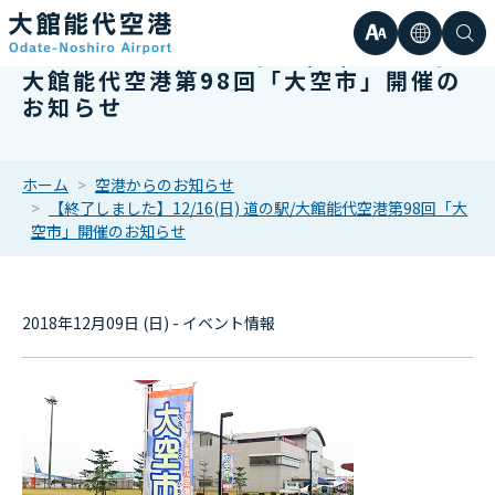
文
言
検
【終了しました】12/16(日) 道の駅/
大館能代空港第98回「大空市」開催の
日本語
小
お知らせ
字
語
索
Englis
中
サ
한국어
ホーム
空港からのお知らせ
【終了しました】12/16(日) 道の駅/大館能代空港第98回「大
大
簡体中
空市」開催のお知らせ
イ
繁体中
ズ
2018年12月09日 (日) - イベント情報