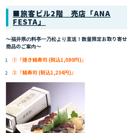
■旅客ビル2階 売店「ANA
FESTA」
～
福井県の料亭一乃松より直送！
数量限定お取り寄せ
商品のご案内～
①『焼き鯖寿司 (税込1,080円)』
②『鯖寿司 (税込1,234円)』