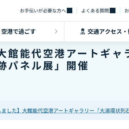
お手伝いが必要な方へ
よくある質問
お
空港で過ごす
交通アクセス・
大館能代空港アートギャ
飛行機に乗るINDEX
空港で過ごすINDEX
交通アクセス
施設・サー
跡パネル展」開催
フライト情報
フロアマップ
出発手続き
レストラン
バス
お手伝いが必
到着手続き
カフェ
貨物
お土産
タクシー・乗
取材・団体見
駐車場
しました】大館能代空港アートギャラリー「大湯環状列