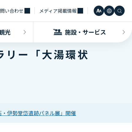
問い合わせ
メディア掲載情報
文
言
検
小
日本語
字
語
索
観光
施設・サービス
中
Engli
サ
ラリー「大湯環状
大
한국어
イ
・観光INDEX
ビスINDEX
要な方へ
電車
待合室・会議室（予約申込）
簡体中
ズ
合タクシー
学（予約申込）
レンタカー
その他サービス施設
観光
繁体中
石・伊勢堂岱遺跡パネル展」開催