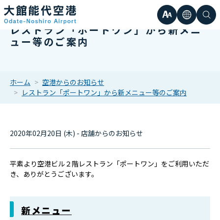
文
言
検
レストラン「ポートワン」から新メニ
日本語
小
ュー等のご案内
字
語
索
Englis
中
サ
한국어
ホーム
空港からのお知らせ
レストラン「ポートワン」から新メニュー等のご案内
大
簡体中
イ
繁体中
2020年02月20日 (木) - 店舗からのお知らせ
ズ
平素より空港ビル２階レストラン「ポートワン」をご利用いただ
き、ありがとうございます。
新メニュー