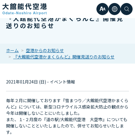
文
言
検
『大館能代空港かまくらんど』開催見
日本語
小
送りのお知らせ
字
語
索
Englis
中
サ
한국어
ホーム
空港からのお知らせ
『大館能代空港かまくらんど』開催見送りのお知らせ
大
簡体中
イ
繁体中
2021年01月24日 (日) - イベント情報
ズ
毎年２月に開催しております『雪まつり／大館能代空港かまくら
んど』については、新型コロナウイルス感染拡大防止の観点から
今年は開催しないことにいたしました。
また、１･２月度の『道の駅/大館能代空港 大空市』についても
開催しないことといたしましたので、併せてお知らせいたしま
す。