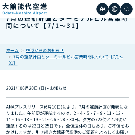
文
言
検
7月の運航計画とターミナルビル営業時
日本語
小
間について【7/1～31】
字
語
索
Englis
中
サ
한국어
ホーム
空港からのお知らせ
7月の運航計画とターミナルビル営業時間について【7/1～
大
簡体中
31】
イ
繁体中
ズ
2021年06月20日 (日) - お知らせ
ANAプレスリリース(6月10日)により、7月の運航計画が発表にな
りました。午前便が運航するのは、2・4・5・7・9・11・12・
14・16・18・19・21〜26・28・30日。夕方の723便と724便が
運航するのは22日と25日です。全便運休の日もあり、ご不便をお
かけしますが、引き続き大館能代空港のご愛顧をよろしくお願い