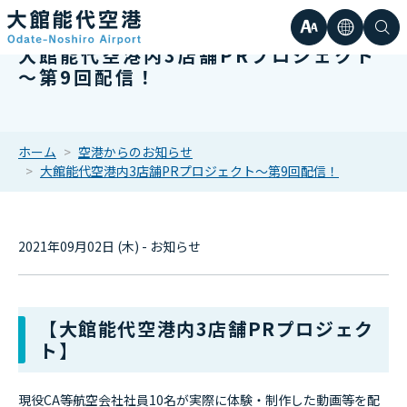
文
言
検
大館能代空港内3店舗PRプロジェクト
日本語
小
～第9回配信！
字
語
索
Englis
中
サ
한국어
ホーム
空港からのお知らせ
大館能代空港内3店舗PRプロジェクト～第9回配信！
大
簡体中
イ
繁体中
2021年09月02日 (木) - お知らせ
ズ
【大館能代空港内3店舗PRプロジェク
ト】
現役CA等航空会社社員10名が実際に体験・制作した動画等を配