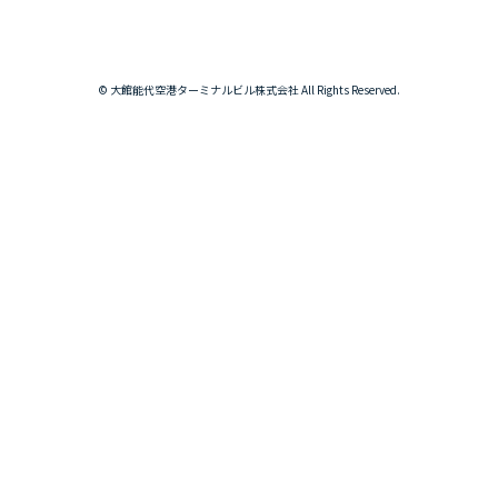
© 大館能代空港ターミナルビル株式会社 All Rights Reserved.