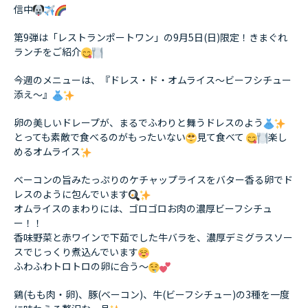
信中
第9弾は「レストランポートワン」の9月5日(日)限定！きまぐれ
ランチをご紹介
今週のメニューは、『ドレス・ド・オムライス〜ビーフシチュー
添え〜』
卵の美しいドレープが、まるでふわりと舞うドレスのよう
とっても素敵で食べるのがもったいない
見て食べて
楽し
めるオムライス
ベーコンの旨みたっぷりのケチャップライスをバター香る卵でド
レスのように包んでいます
オムライスのまわりには、ゴロゴロお肉の濃厚ビーフシチュ
ー！！
香味野菜と赤ワインで下茹でした牛バラを、濃厚デミグラスソー
スでじっくり煮込んでいます
ふわふわトロトロの卵に合う〜
鷄(もも肉・卵)、豚(ベーコン)、牛(ビーフシチュー)の3種を一度