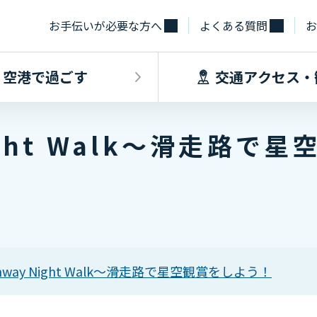
お手伝いが必要な方へ
よくある質問
お
空港で過ごす
交通アクセス・
ight Walk～滑走路で
飛行機に乗るINDEX
空港で過ごすINDEX
交通アクセス
施設・サー
フライト情報
フロアマップ
出発手続き
レストラン
バス
お手伝いが必
到着手続き
カフェ
貨物
お土産
タクシー・乗
取材・団体見
駐車場
nway Night Walk～滑走路で星空観賞をしよう！