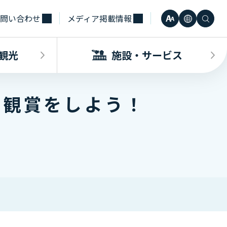
問い合わせ
メディア掲載情報
文
言
検
小
日本語
字
語
索
観光
施設・サービス
中
Engli
サ
星空観賞をしよう！
大
한국어
イ
・観光INDEX
ビスINDEX
要な方へ
電車
待合室・会議室（予約申込）
簡体中
ズ
合タクシー
学（予約申込）
レンタカー
その他サービス施設
観光
繁体中