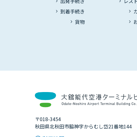
出発手続き
レス
到着手続き
貨物
〒018-3454
秋田県北秋田市脇神字からむし岱21番地144