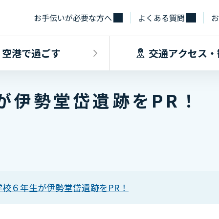
お手伝いが必要な方へ
よくある質問
お
空港で過ごす
交通アクセス・
が伊勢堂岱遺跡をPR！
飛行機に乗るINDEX
空港で過ごすINDEX
交通アクセス
施設・サー
フライト情報
フロアマップ
出発手続き
レストラン
バス
お手伝いが必
到着手続き
カフェ
貨物
お土産
タクシー・乗
取材・団体見
駐車場
学校６年生が伊勢堂岱遺跡をPR！