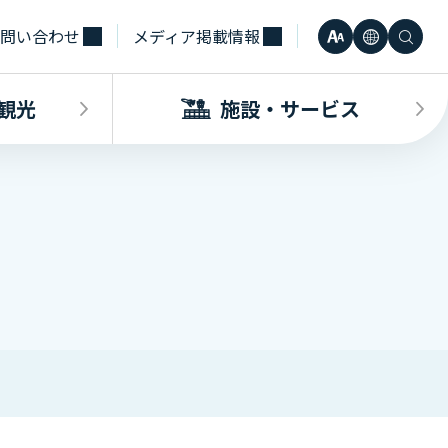
問い合わせ
メディア掲載情報
文
言
検
小
日本語
字
語
索
観光
施設・サービス
中
Engli
サ
大
한국어
イ
・観光INDEX
ビスINDEX
要な方へ
電車
待合室・会議室（予約申込）
簡体中
ズ
合タクシー
学（予約申込）
レンタカー
その他サービス施設
観光
繁体中