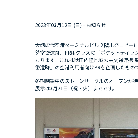
2023年03月12日 (日) - お知らせ
大館能代空港ターミナルビル２階出発ロビー
勢堂岱遺跡』PR用グッズの「ポケットティッ
おります。これは秋田内陸地域公共交通連携
岱遺跡』の空港利用者向けPRを企画したもの
冬期閉鎖中のストーンサークルのオープンが
展示は3月21日（祝・火）までです。