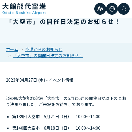
文
言
検
「大空市」の開催日決定のお知らせ！
日本語
小
字
語
索
Englis
中
サ
한국어
ホーム
空港からのお知らせ
「大空市」の開催日決定のお知らせ！
大
簡体中
イ
繁体中
2023年04月27日 (木) - イベント情報
ズ
道の駅大館能代空港「大空市」の5月と6月の開催日が以下のとお
り決まりました。ご来場をお待ちしております。
第139回大空市 5月21日（日） 10:00～14:00
第140回大空市 6月18日（日） 10:00～14:00