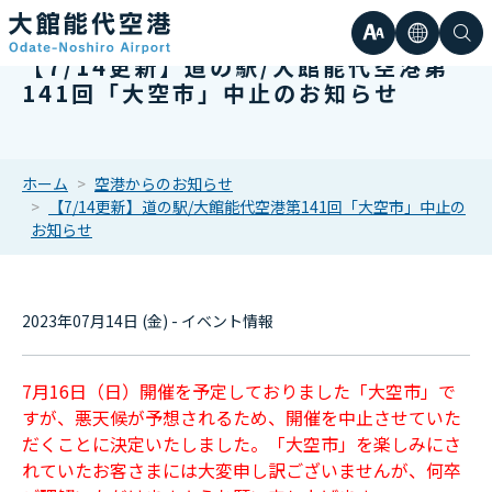
文
言
検
【7/14更新】道の駅/大館能代空港第
日本語
小
141回「大空市」中止のお知らせ
字
語
索
Englis
中
サ
한국어
ホーム
空港からのお知らせ
【7/14更新】道の駅/大館能代空港第141回「大空市」中止の
大
簡体中
お知らせ
イ
繁体中
ズ
2023年07月14日 (金) - イベント情報
7月16日（日）開催を予定しておりました「大空市」で
すが、悪天候が予想されるため、開催を中止させていた
だくことに決定いたしました。「大空市」を楽しみにさ
れていたお客さまには大変申し訳ございませんが、何卒