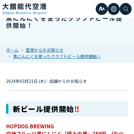
文
言
検
黒にんにくを使ったクラフトビール提
日本語
小
供開始！
字
語
索
Englis
中
サ
한국어
ホーム
空港からのお知らせ
黒にんにくを使ったクラフトビール提供開始！
大
簡体中
イ
繁体中
2024年03月21日 (木) - 店舗からのお知らせ
ズ
新ビール提供開始
‼
HOPDOG BREWING
白神フルーツ黒にんにく『極みの黒』750円 (おつ