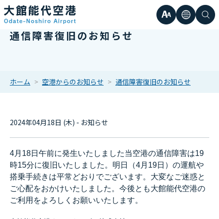
文
言
検
通信障害復旧のお知らせ
日本語
小
字
語
索
Englis
中
サ
한국어
ホーム
空港からのお知らせ
通信障害復旧のお知らせ
大
簡体中
イ
2024年04月18日 (木) - お知らせ
繁体中
ズ
4月18日午前に発生いたしました当空港の通信障害は19
時15分に復旧いたしました。明日（4月19日）の運航や
搭乗手続きは平常どおりでございます。大変なご迷惑と
ご心配をおかけいたしました。今後とも大館能代空港の
ご利用をよろしくお願いいたします。