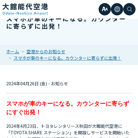
文
言
検
スマホが車のキーになる。カウンター
日本語
小
に寄らずに出発！
字
語
索
Englis
中
サ
한국어
ホーム
空港からのお知らせ
スマホが車のキーになる。カウンターに寄らずに出発！
大
簡体中
イ
繁体中
2024年04月26日 (金) - お知らせ
ズ
スマホが車のキーになる。カウンターに寄らず
にすぐ出発！
2024年4月23日、トヨタレンタリース秋田が大館能代空港に
「TOYOTA SHARE ステーション」を開設しサービスを開始いた