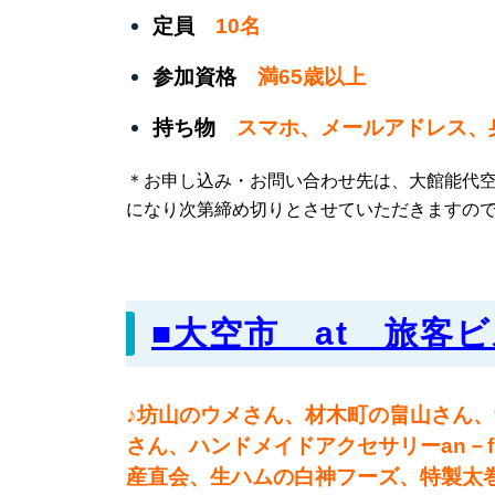
定員
10名
参加資格
満65歳以上
持ち物
スマホ、メールアドレス、
＊お申し込み・お問い合わせ先は、大館能代空港タ
になり次第締め切りとさせていただきますの
■大空市 at 旅客
♪
坊山のウメさん、材木町の畠山さん、
さん、ハンドメイドアクセサリーan－f
産直会、生ハムの白神フーズ、特製太