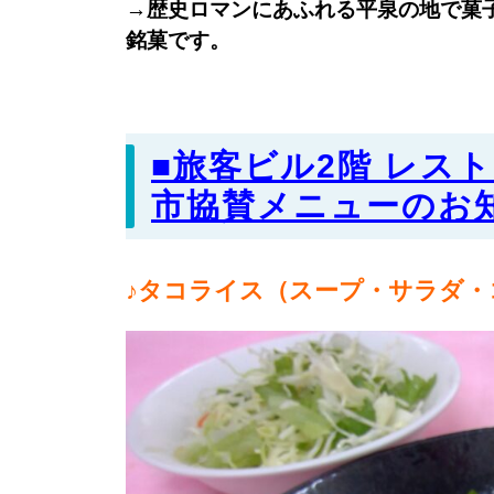
→歴史ロマンにあふれる平泉の地で菓
銘菓です。
■旅客ビル2階 レス
市協賛メニューのお
♪タコライス（スープ・サラダ・