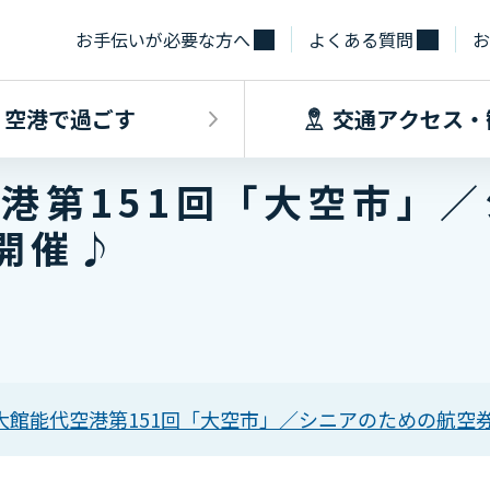
お手伝いが必要な方へ
よくある質問
お
空港で過ごす
交通アクセス・
空港第151回「大空市」
飛行機に乗るINDEX
空港で過ごすINDEX
交通アクセス
施設・サー
開催♪
フライト情報
フロアマップ
出発手続き
レストラン
バス
お手伝いが必
到着手続き
カフェ
貨物
お土産
タクシー・乗
取材・団体見
駐車場
 大館能代空港第151回「大空市」／シニアのための航空