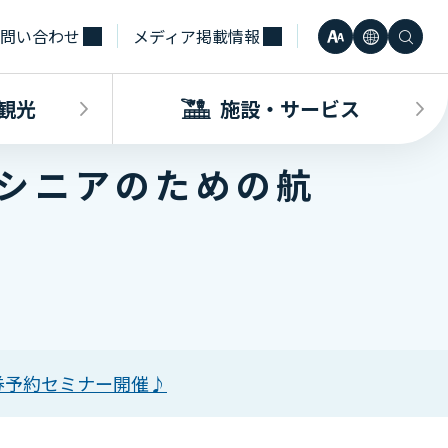
問い合わせ
メディア掲載情報
文
言
検
小
日本語
字
語
索
観光
施設・サービス
中
Engli
サ
／シニアのための航
大
한국어
イ
・観光INDEX
ビスINDEX
要な方へ
電車
待合室・会議室（予約申込）
簡体中
ズ
合タクシー
学（予約申込）
レンタカー
その他サービス施設
観光
繁体中
券予約セミナー開催♪