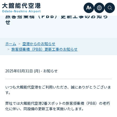
文
言
検
旅客搭乗橋（PBB）更新工事のお知ら
日本語
小
せ
字
語
索
Englis
中
サ
한국어
ホーム
空港からのお知らせ
旅客搭乗橋（PBB）更新工事のお知らせ
大
簡体中
イ
繁体中
2025年03月31日 (月) - お知らせ
ズ
いつも大館能代空港をご利用いただき、誠にありがとうございま
す。
弊社では大館能代空港2番スポットの旅客搭乗橋（PBB）の老朽
化に伴い、同設備の更新工事を実施いたします。