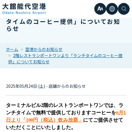
文
言
検
2階レストランポートワンより「ランチ
タイムのコーヒー提供」についてお知
日本語
小
らせ
字
語
索
Englis
中
サ
한국어
ホーム
空港からのお知らせ
2階レストランポートワンより「ランチタイムのコーヒー提
大
簡体中
供」についてお知らせ
イ
繁体中
ズ
2025年05月24日 (土) - 店舗からのお知らせ
ターミナルビル2階の
レストランポートワンでは、ラ
ンチタイムで無料で提供しておりますコーヒーを
6月1
日より「100円（税込）飲み放題」
にてご提供させて
いただくことにいたしました。