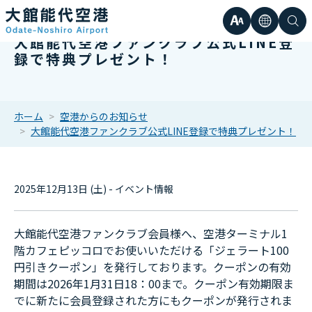
文
言
検
大館能代空港ファンクラブ公式LINE登
日本語
小
録で特典プレゼント！
字
語
索
Englis
中
サ
한국어
ホーム
空港からのお知らせ
大館能代空港ファンクラブ公式LINE登録で特典プレゼント！
大
簡体中
イ
繁体中
2025年12月13日 (土) - イベント情報
ズ
大館能代空港ファンクラブ会員様へ、空港ターミナル1
階カフェピッコロでお使いいただける「ジェラート100
円引きクーポン」を発行しております。
クーポンの有効
期間は2026年1月31日18：00まで。クーポン有効期限ま
でに新たに会員登録された方にもクーポンが発行されま