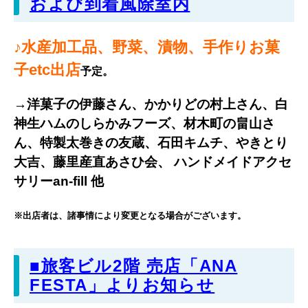
および到着風除室内
♪水産加工品、野菜、漬物、手作りお菓
子etc出店
予定。
→洋菓子の伊藤さん、かかりどの村上さん、白
神生ハムのしらかみフーズ、材木町の畠山さ
ん、特製太巻きの友蔵、石田キムチ、やきとり
大吉、藤里産直あさひ会、 ハンドメイドアクセ
サリーan-fill 他
※出店者は、諸事情により変更となる場合がございます。
■旅客ビル2階 売店「ANA
FESTA」よりお知らせ