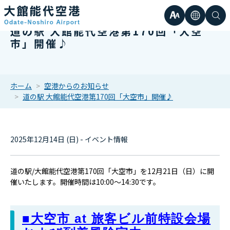
文
言
検
道の駅 大館能代空港第170回「大空
日本語
小
市」開催♪
字
語
索
Englis
中
サ
한국어
ホーム
空港からのお知らせ
道の駅 大館能代空港第170回「大空市」開催♪
大
簡体中
イ
繁体中
2025年12月14日 (日) - イベント情報
ズ
道の駅/大館能代空港第170
回「大空市」を12月21日（日）に開
催いたします。開催時間は10:00～14:30です。
■大空市 at 旅客ビル前特設会場