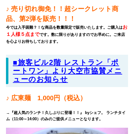
♪ 売り切れ御免！！超シークレット商
品、第2弾を販売！！！
お
今では入手困難？！な商品を数量限定で販売いたします。ご購入は
１人様５点まで
です。数に限りがありますのでお早めに。ご来店
を心よりお待ちしております。
■旅客ビル2階 レストラン「ポ
ートワン」より大空市協賛メニ
ューのお知らせ
♪ 広東麺
1,000円（税込）
→
『超人気のランチ！久しぶりに登場！！』 byシェフ。
ランチタイ
ム（11:00～14:00）のみのご提供メニューとなります。