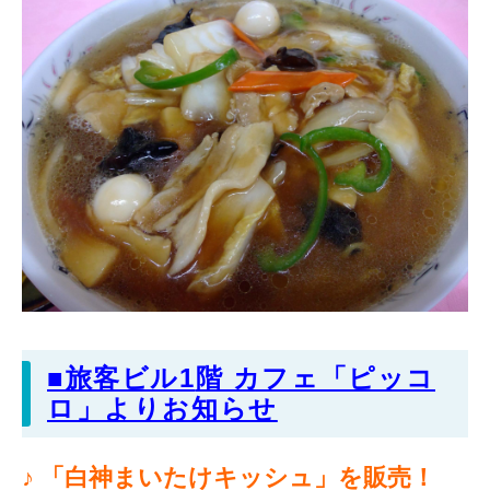
■旅客ビル1
階 カフェ「ピッコ
ロ」よりお知らせ
♪ 「白神まいたけキッシュ」
を販売！