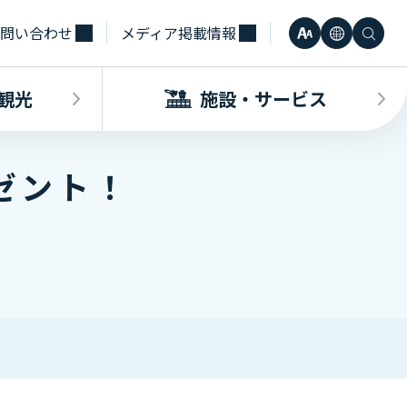
問い合わせ
メディア掲載情報
文
言
検
小
日本語
字
語
索
観光
施設・サービス
中
Engli
サ
ゼント！
大
한국어
イ
・観光INDEX
ビスINDEX
要な方へ
電車
待合室・会議室（予約申込）
簡体中
ズ
合タクシー
学（予約申込）
レンタカー
その他サービス施設
観光
繁体中