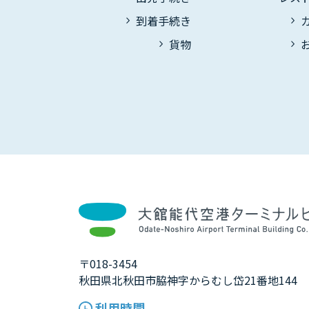
到着手続き
貨物
〒018-3454
秋田県北秋田市脇神字からむし岱21番地144
利用時間