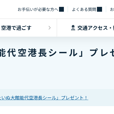
お手伝いが必要な方へ
よくある質問
お
空港で過ごす
交通アクセス・
能代空港長シール」プレ
飛行機に乗るINDEX
空港で過ごすINDEX
交通アクセス
施設・サー
フライト情報
フロアマップ
出発手続き
レストラン
バス
お手伝いが必
到着手続き
カフェ
貨物
お土産
タクシー・乗
取材・団体見
駐車場
たいぬ大館能代空港長シール」プレゼント！