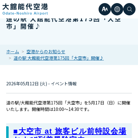
文
言
検
道の駅 大館能代空港第175回「大空
日本語
小
市」開催♪
字
語
索
Englis
中
サ
한국어
ホーム
空港からのお知らせ
道の駅 大館能代空港第175回「大空市」開催♪
大
簡体中
イ
繁体中
2026年05月12日 (火) - イベント情報
ズ
道の駅/大館能代空港第175
回「大空市」を5月17日（日）に開催
いたします。開催時間は10:00～14:30です。
■大空市 at 旅客ビル前特設会場