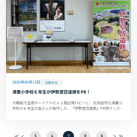
2023年03月12日
お知らせ
清鷹小学校６年生が伊勢堂岱遺跡をPR！
大館能代空港ターミナルビル２階出発ロビーに、北秋田市立清鷹小
学校の６年生の皆さんが製作した、『伊勢堂岱遺跡』PR用グッズの
「ポケットティッシュ・パン...
5
6
7
8
9