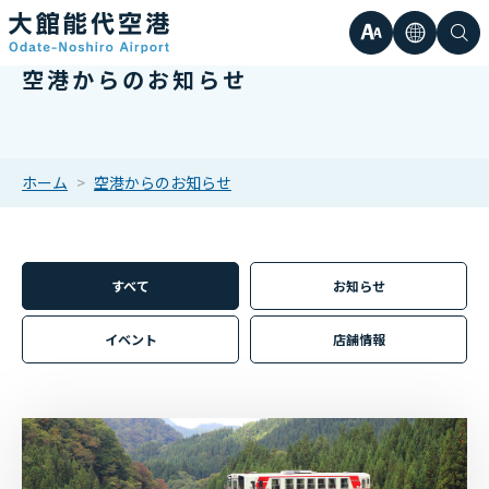
文
言
検
空港からのお知らせ
日本語
小
字
語
索
Englis
中
サ
한국어
ホーム
空港からのお知らせ
大
簡体中
イ
繁体中
すべて
お知らせ
ズ
イベント
店舗情報