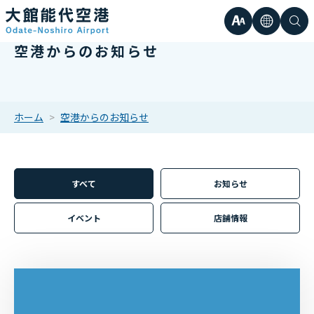
文
言
検
空港からのお知らせ
日本語
小
字
語
索
Englis
中
サ
한국어
ホーム
空港からのお知らせ
大
簡体中
イ
繁体中
すべて
お知らせ
ズ
イベント
店舗情報