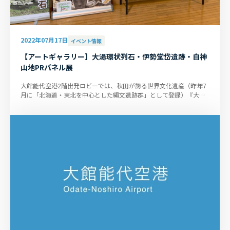
2022年07月17日
イベント情報
【アートギャラリー】大湯環状列石・伊勢堂岱遺跡・白神
山地PRパネル展
大館能代空港2階出発ロビーでは、秋田が誇る世界文化遺産（昨年7
月に「北海道・東北を中心とした縄文遺跡群」として登録）『大湯
環状列石（鹿角市）』と『伊...